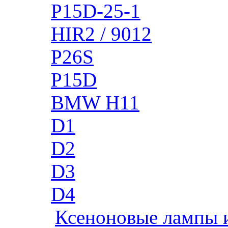
P15D-25-1
HIR2 / 9012
P26S
P15D
BMW H11
D1
D2
D3
D4
Ксеноновые лампы 