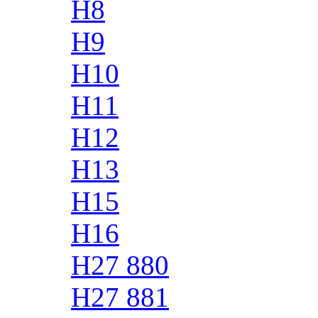
H8
H9
H10
H11
H12
H13
H15
H16
H27 880
H27 881