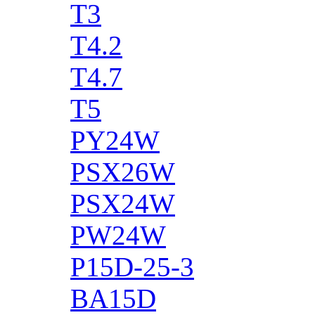
T3
T4.2
T4.7
T5
PY24W
PSX26W
PSX24W
PW24W
P15D-25-3
BA15D