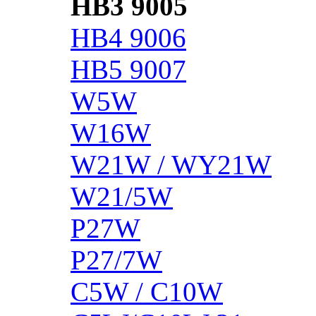
HB3 9005
HB4 9006
HB5 9007
W5W
W16W
W21W / WY21W
W21/5W
P27W
P27/7W
C5W / C10W