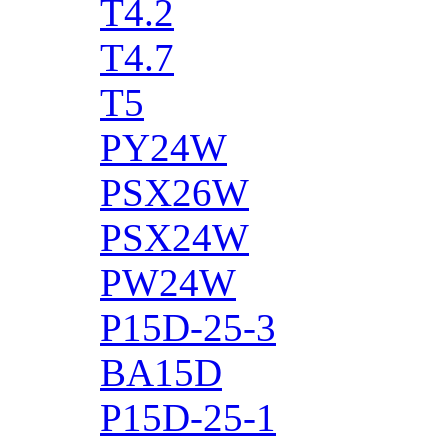
T4.2
T4.7
T5
PY24W
PSX26W
PSX24W
PW24W
P15D-25-3
BA15D
P15D-25-1