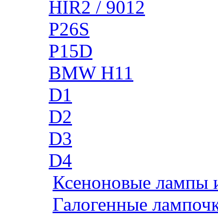
HIR2 / 9012
P26S
P15D
BMW H11
D1
D2
D3
D4
Ксеноновые лампы 
Галогенные лампоч