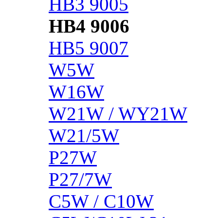
HB3 9005
HB4 9006
HB5 9007
W5W
W16W
W21W / WY21W
W21/5W
P27W
P27/7W
C5W / C10W