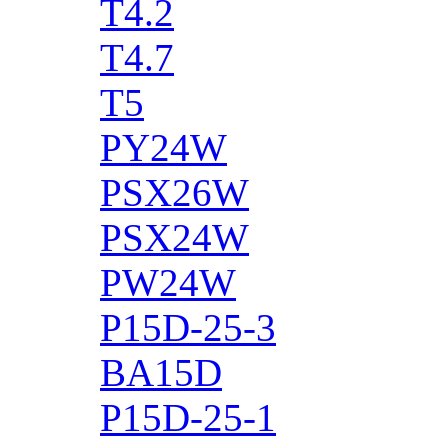
T4.2
T4.7
T5
PY24W
PSX26W
PSX24W
PW24W
P15D-25-3
BA15D
P15D-25-1