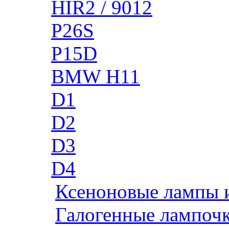
HIR2 / 9012
P26S
P15D
BMW H11
D1
D2
D3
D4
Ксеноновые лампы 
Галогенные лампоч