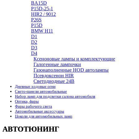
BA15D
P15D-25-1
HIR2 / 9012
P26S
P15D
BMW H11
D1
D2
D3
D4
Ксеноновые лампы и комплектующие
Галогенные лампочки
Газонаполненные HOD автолампы
Псевдоксенон HIR
Cветодиодные 24B
Дневные ходовые огни
Свето-панели автомобильные
Набор ламп для подсветки салона автомобиля
Оптика, фары
Фары рабочего света
Автомобильные аксессуары
Цоколи для автомобильных ламп
АВТОТЮНИНГ