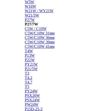
W5W
W16W
W21W / WY21W
W21/5W
P27W
P27/7W
C5W / C10W
C5W/C10W 31мм
C5W/C10W 36мм
C5W/C10W 39мм
C5W/C10W 41мм
T4W
P13W
P21W
PY21W
P21/5W
T3
T4.2
T4.7
T5
PY24W
PSX26W
PSX24W
PW24W
P15D-25-3