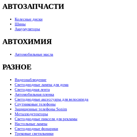
АВТОЗАПЧАСТИ
Колесные диски
Шины
Аккумуляторы
АВТОХИМИЯ
Автомобильные масла
РАЗНОЕ
Видеонаблюдение
Светодиодные лампы для дома
Светодиодная лента
Автомобильная пленка
Светодиодные аксессуары для велосипеда
Спутниковые телефоны
Защищенные телефоны Sonim
Металлодетекторы
Светодиодные пиксели для рекламы
Настольные лампы
Светодиодные фонарики
Трековые светильники