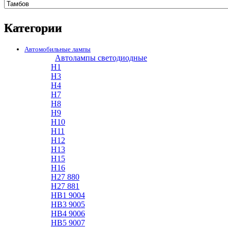
Категории
Автомобильные лампы
Автолампы светодиодные
H1
H3
H4
H7
H8
H9
H10
H11
H12
H13
H15
H16
H27 880
H27 881
HB1 9004
HB3 9005
HB4 9006
HB5 9007