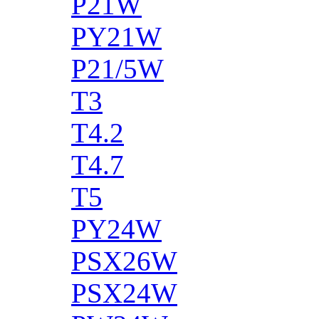
P21W
PY21W
P21/5W
T3
T4.2
T4.7
T5
PY24W
PSX26W
PSX24W