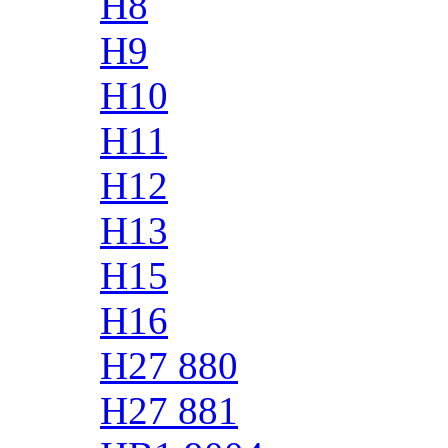
H8
H9
H10
H11
H12
H13
H15
H16
H27 880
H27 881