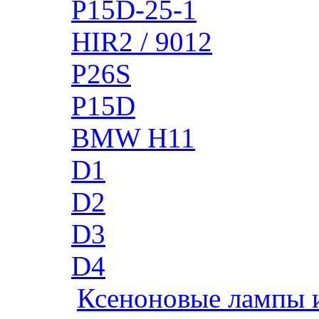
P15D-25-1
HIR2 / 9012
P26S
P15D
BMW H11
D1
D2
D3
D4
Ксеноновые лампы 