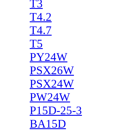
T3
T4.2
T4.7
T5
PY24W
PSX26W
PSX24W
PW24W
P15D-25-3
BA15D