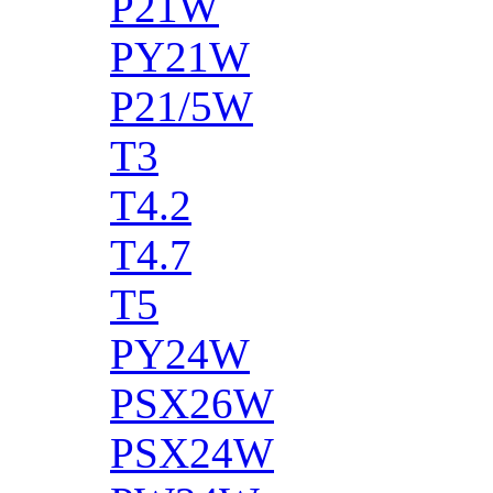
P21W
PY21W
P21/5W
T3
T4.2
T4.7
T5
PY24W
PSX26W
PSX24W