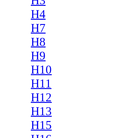
H3
H4
H7
H8
H9
H10
H11
H12
H13
H15