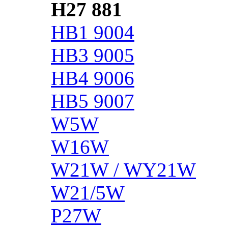
H27 881
HB1 9004
HB3 9005
HB4 9006
HB5 9007
W5W
W16W
W21W / WY21W
W21/5W
P27W