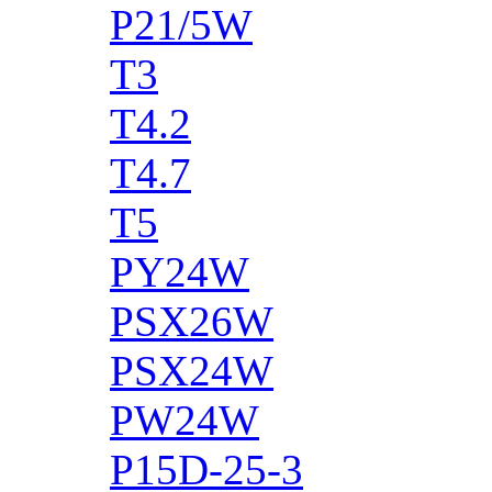
P21/5W
T3
T4.2
T4.7
T5
PY24W
PSX26W
PSX24W
PW24W
P15D-25-3