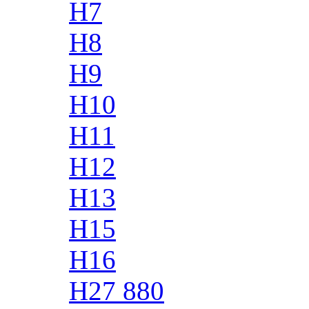
H7
H8
H9
H10
H11
H12
H13
H15
H16
H27 880