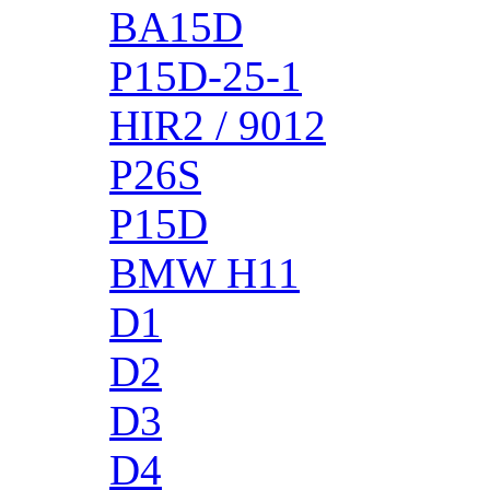
BA15D
P15D-25-1
HIR2 / 9012
P26S
P15D
BMW H11
D1
D2
D3
D4