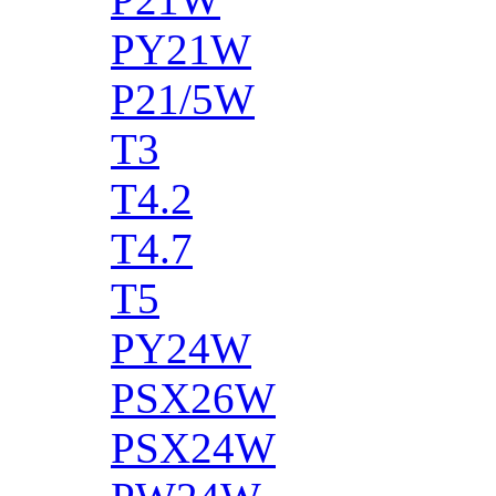
PY21W
P21/5W
T3
T4.2
T4.7
T5
PY24W
PSX26W
PSX24W