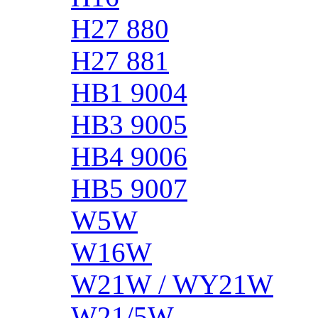
H27 880
H27 881
HB1 9004
HB3 9005
HB4 9006
HB5 9007
W5W
W16W
W21W / WY21W
W21/5W