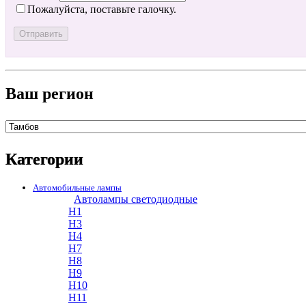
Пожалуйста, поставьте галочку.
Ваш регион
Категории
Автомобильные лампы
Автолампы светодиодные
H1
H3
H4
H7
H8
H9
H10
H11