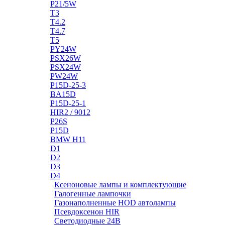
P21/5W
T3
T4.2
T4.7
T5
PY24W
PSX26W
PSX24W
PW24W
P15D-25-3
BA15D
P15D-25-1
HIR2 / 9012
P26S
P15D
BMW H11
D1
D2
D3
D4
Ксеноновые лампы и комплектующие
Галогенные лампочки
Газонаполненные HOD автолампы
Псевдоксенон HIR
Cветодиодные 24B