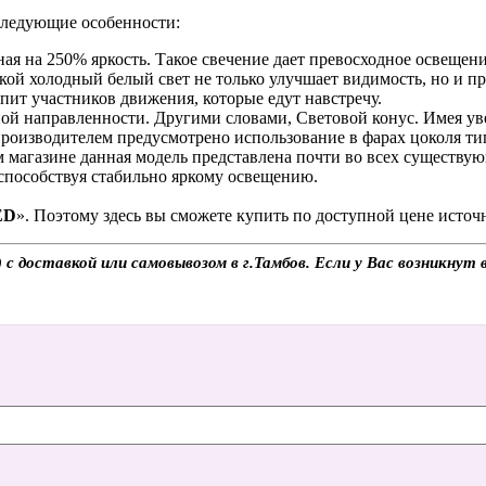
следующие особенности:
ная на 250% яркость. Такое свечение дает превосходное освеще
кой холодный белый свет не только улучшает видимость, но и 
епит участников движения, которые едут навстречу.
ой направленности. Другими словами, Световой конус. Имея уве
производителем предусмотрено использование в фарах цоколя т
м магазине данная модель представлена почти во всех существу
 способствуя стабильно яркому освещению.
ED
». Поэтому здесь вы сможете купить по доступной цене источ
 доставкой или самовывозом в г.Тамбов. Если у Вас возникнут в