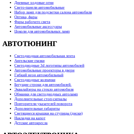
Дневные ходовые огни
Свето-панели автомобильные
Набор ламп для подсветки салона автомобиля
Оптика, фары
Фары рабочего света
Автомобильные аксессуары
Цоколи для автомобильных ламп
АВТОТЮНИНГ
Светодиодная автомобильная лента
Ангельские глазки
Светодиодные 3d логотипы автомобилей
Автомобильные проекторы в двери
Гибкий неон автомобильный
Светодиодные колпачки
Бегущие строки для автомобилей.
Эквалайзеры на стекло автомобиля
Обманки для светодиодных автоламп
Дополнительные стоп-сигналы
Повторители указателей поворота
Дополнительные габариты
Светящиеся крышки на ступицы (диски)
Накладки на капот
Детские автокресла