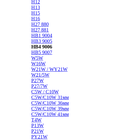
H12
H13
H15
H16
H27 880
H27 881
HB1 9004
HB3 9005
HB4 9006
HB5 9007
W5W
W16W
W21W / WY21W
W21/5W
P27W
P27/7W
C5W / C10W
C5W/C10W 31мм
C5W/C10W 36мм
C5W/C10W 39мм
C5W/C10W 41мм
T4W
P13W
P21W
PY21W