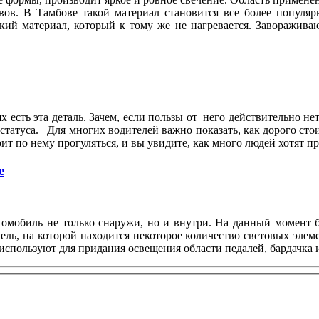
вов. В Тамбове такой материал становится все более популя
кий материал, который к тому же не нагревается. Заворажива
.
х есть эта деталь. Зачем, если пользы от него действительно не
статуса. Для многих водителей важно показать, как дорого сто
т по нему прогуляться, и вы увидите, как много людей хотят 
е
втомобиль не только снаружи, но и внутри. На данный момент
ль, на которой находится некоторое количество световых элем
используют для придания освещения области педалей, бардачка и