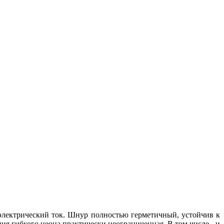
 электрический ток. Шнур полностью герметичный, устойчив к
я гибкого неона практически неограниченная. В том числе - и