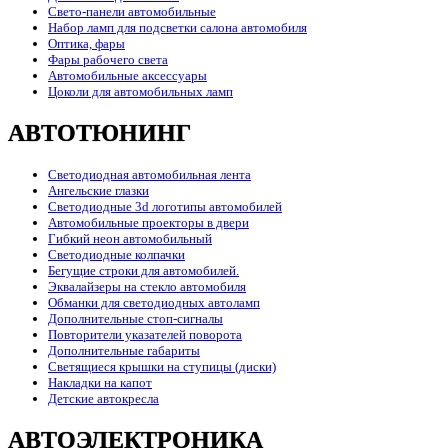
Свето-панели автомобильные
Набор ламп для подсветки салона автомобиля
Оптика, фары
Фары рабочего света
Автомобильные аксессуары
Цоколи для автомобильных ламп
АВТОТЮНИНГ
Светодиодная автомобильная лента
Ангельские глазки
Светодиодные 3d логотипы автомобилей
Автомобильные проекторы в двери
Гибкий неон автомобильный
Светодиодные колпачки
Бегущие строки для автомобилей.
Эквалайзеры на стекло автомобиля
Обманки для светодиодных автоламп
Дополнительные стоп-сигналы
Повторители указателей поворота
Дополнительные габариты
Светящиеся крышки на ступицы (диски)
Накладки на капот
Детские автокресла
АВТОЭЛЕКТРОНИКА