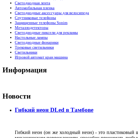
Светодиодная лента
Автомобильная пленка
Светодиодные аксессуары для велосипеда
Спутниковые телефоны
Защищенные телефоны Sonim
Металлодетекторы
Светодиодные пиксели для рекламы
Настольные лампы
Светодиодные фонарики
Трековые светильники
Светильники
Игровой автомат кран машина
Информация
Новости
Гибкий неон DLed в Тамбове
Гибкий неон (он же холодный неон) - это пластиковый
механическим повреждениям, способен принимать любые ф