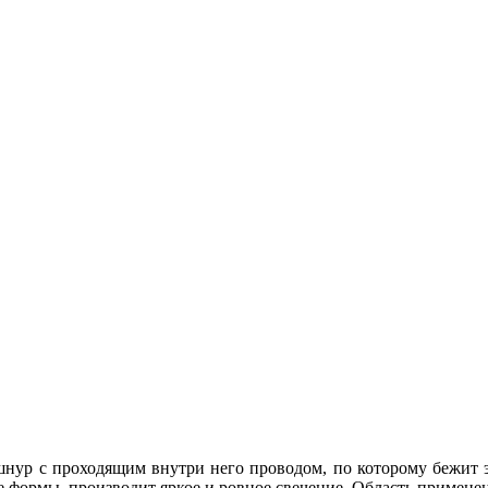
 шнур с проходящим внутри него проводом, по которому бежит
ормы, производит яркое и ровное свечение. Область применени